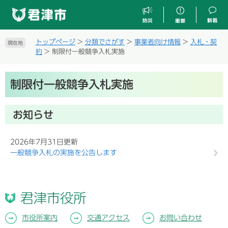
ペ
メ
ー
ニ
ジ
ュ
の
ー
トップページ
>
分類でさがす
>
事業者向け情報
>
入札・契
現在地
先
を
約
>
制限付一般競争入札実施
頭
飛
で
ば
本
す
し
制限付一般競争入札実施
文
。
て
本
文
お知らせ
へ
2026年7月31日更新
一般競争入札の実施を公告します
君津市役所
市役所案内
交通アクセス
お問い合わせ