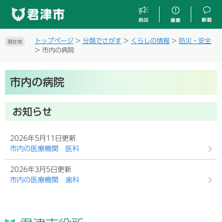
ペ
メ
ー
ニ
ジ
ュ
の
ー
トップページ
>
分類でさがす
>
くらしの情報
>
防災・安全
現在地
先
を
>
市内の病院
頭
飛
で
ば
本
す
し
市内の病院
文
。
て
本
文
お知らせ
へ
2026年5月11日更新
市内の医療機関 医科
2026年3月5日更新
市内の医療機関 歯科