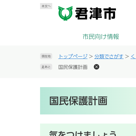
ペ
メ
本文へ
ー
ニ
ジ
ュ
の
ー
先
を
市民向け情報
頭
飛
で
ば
す
し
トップページ
>
分類でさがす
>
く
現在地
。
て
国民保護計画
足あと
本
文
へ
本
文
国民保護計画
気をつけましょう