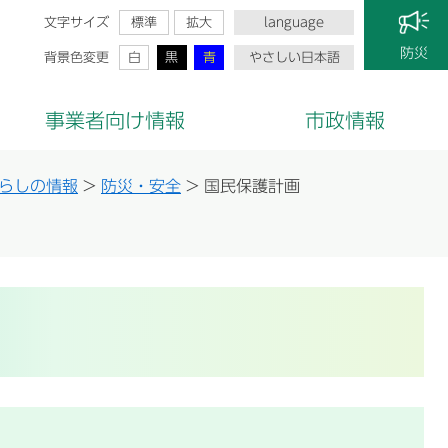
文字サイズ
標準
拡大
language
防災
背景色変更
白
黒
青
やさしい日本語
事業者向け情報
市政情報
らしの情報
>
防災・安全
>
国民保護計画