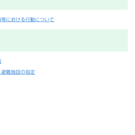
時等における行動について
画
く避難施設の指定