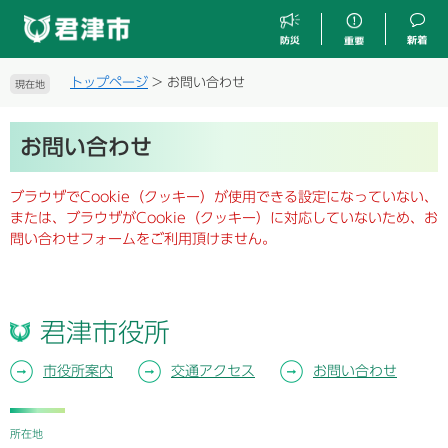
ペ
メ
ー
ニ
ジ
ュ
の
ー
トップページ
>
お問い合わせ
現在地
先
を
頭
飛
本
で
ば
お問い合わせ
文
す
し
。
て
ブラウザでCookie（クッキー）が使用できる設定になっていない、
本
または、ブラウザがCookie（クッキー）に対応していないため、お
文
問い合わせフォームをご利用頂けません。
へ
君津市役所
市役所案内
交通アクセス
お問い合わせ
所在地