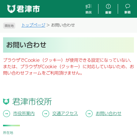
ペ
メ
ー
ニ
ジ
ュ
の
ー
トップページ
>
お問い合わせ
現在地
先
を
頭
飛
本
で
ば
お問い合わせ
文
す
し
。
て
ブラウザでCookie（クッキー）が使用できる設定になっていない、
本
または、ブラウザがCookie（クッキー）に対応していないため、お
文
問い合わせフォームをご利用頂けません。
へ
君津市役所
市役所案内
交通アクセス
お問い合わせ
所在地