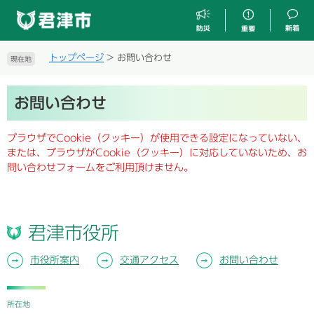
ペ
メ
ー
ニ
ジ
ュ
の
ー
トップページ
>
お問い合わせ
現在地
先
を
頭
飛
本
で
ば
お問い合わせ
文
す
し
。
て
ブラウザでCookie（クッキー）が使用できる設定になっていない、
本
または、ブラウザがCookie（クッキー）に対応していないため、お
文
問い合わせフォームをご利用頂けません。
へ
君津市役所
市役所案内
交通アクセス
お問い合わせ
所在地