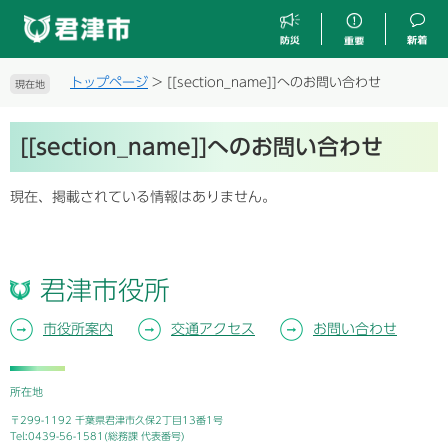
ペ
メ
ー
ニ
ジ
ュ
の
ー
トップページ
>
[[section_name]]へのお問い合わせ
現在地
先
を
頭
飛
本
で
ば
[[section_name]]へのお問い合わせ
文
す
し
。
て
現在、掲載されている情報はありません。
本
文
へ
君津市役所
市役所案内
交通アクセス
お問い合わせ
所在地
〒299-1192 千葉県君津市久保2丁目13番1号
Tel:0439-56-1581(総務課 代表番号)