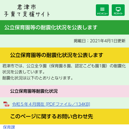
ペ
メ
ー
ニ
ジ
ュ
の
ー
本
公立保育園等の耐震化状況を公表します
先
を
文
頭
飛
掲載日：2021年4月1日更新
で
ば
す。
し
て
公立保育園等の耐震化状況を公表します
本
君津市では、公立全９園（保育園８園、認定こども園1園）の耐震化
文
状況を公表しています。
へ
耐震化状況は以下のとおりとなります。
公立保育園等耐震化状況
令和５年４月現在 [PDFファイル／134KB]
このページに関するお問い合わせ先
保育課