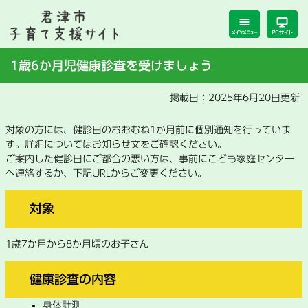
ペ
メ
ー
ニ
ジ
ュ
の
ー
本
1歳6か月児健康診査を受けましょう
先
を
文
頭
飛
掲載日：2025年6月20日更新
で
ば
す。
し
て
対象の方には、健診日のおおむね1か月前に個別通知を行っていま
本
す。詳細についてはお知らせ文をご確認ください。
文
ご案内した健診日にご都合の悪い方は、事前にこども家庭センター
へ連絡するか、下記URLからご変更ください。
へ
対象
1歳7か月から8か月頃のお子さん
健康診査の内容
身体計測