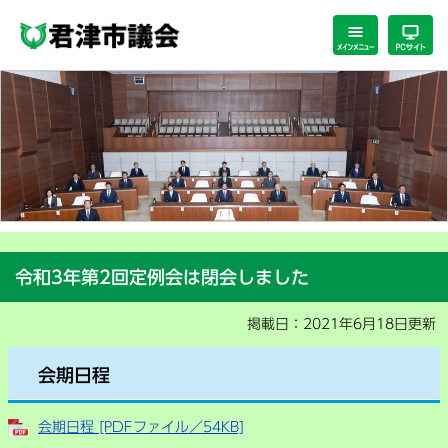
ペ
メ
ー
ニ
ジ
ュ
の
ー
先
を
頭
飛
で
ば
す。
し
て
本
文
へ
本
令和3年第2回定例会は閉会しました
文
掲載日：2021年6月18日更新
会期日程
会期日程 [PDFファイル／54KB]