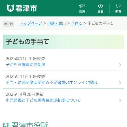
ペ
メ
ー
ニ
ジ
ュ
の
ー
トップページ
>
申請・届出
>
子育て
>
子どもの手当て
現在地
先
を
頭
飛
本
で
ば
子どもの手当て
文
す
し
。
て
本
2025年11月10日更新
文
子ども医療費助成制度
へ
2025年11月10日更新
手当・助成制度に関する不足書類のオンライン提出
2025年4月28日更新
小児弱視と子ども医療費助成制度について
君津市役所