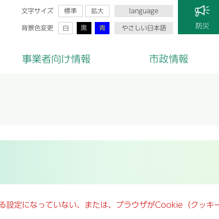
文字サイズ
標準
拡大
language
防災
背景色変更
白
黒
青
やさしい日本語
事業者向け情報
市政情報
きる設定になっていない、または、ブラウザがCookie（クッ