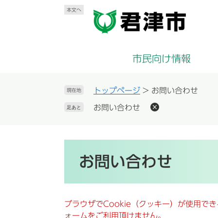
ペ
メ
本文へ
ー
ニ
ジ
ュ
の
ー
先
を
市民向け情報
頭
飛
で
ば
す
し
トップページ
>
お問い合わせ
現在地
。
て
お問い合わせ
足あと
本
文
へ
本
文
お問い合わせ
ブラウザでCookie（クッキー）が使用で
ォームをご利用頂けません。