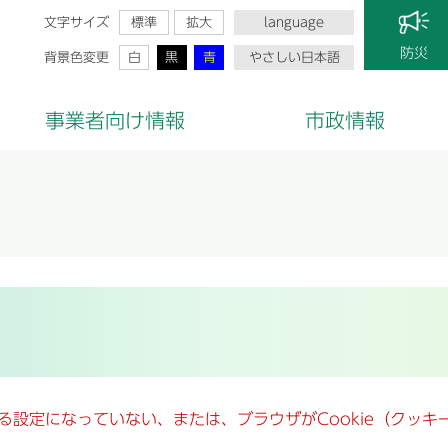
文字サイズ
標準
拡大
language
防災
背景色変更
白
黒
青
やさしい日本語
事業者向け情報
市政情報
きる設定になっていない、または、ブラウザがCookie（クッ