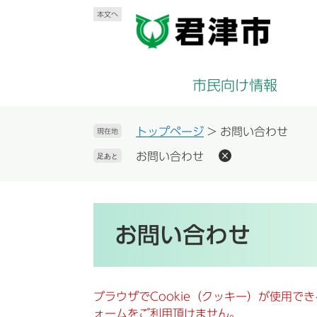
ペ
メ
本文へ
ー
ニ
ジ
ュ
の
ー
先
を
市民向け情報
頭
飛
で
ば
す
し
トップページ
>
お問い合わせ
現在地
。
て
お問い合わせ
足あと
本
文
へ
本
文
お問い合わせ
ブラウザでCookie（クッキー）が使用で
ォームをご利用頂けません。