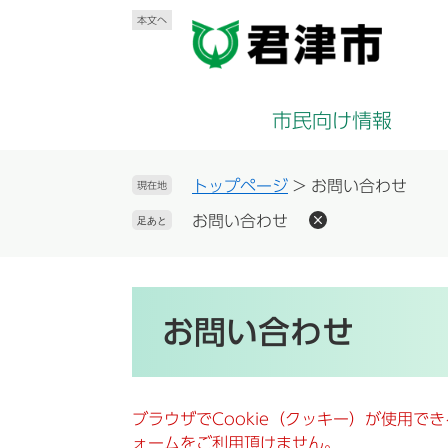
ペ
メ
本文へ
ー
ニ
ジ
ュ
の
ー
先
を
市民向け情報
頭
飛
で
ば
す
し
トップページ
>
お問い合わせ
現在地
。
て
お問い合わせ
足あと
本
文
へ
本
文
お問い合わせ
ブラウザでCookie（クッキー）が使用で
ォームをご利用頂けません。