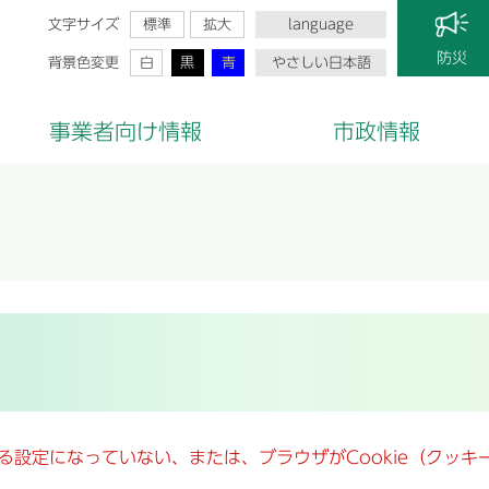
文字サイズ
標準
拡大
language
防災
背景色変更
白
黒
青
やさしい日本語
事業者向け情報
市政情報
きる設定になっていない、または、ブラウザがCookie（クッ