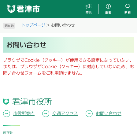
ペ
メ
ー
ニ
ジ
ュ
の
ー
トップページ
>
お問い合わせ
現在地
先
を
頭
飛
本
で
ば
お問い合わせ
文
す
し
。
て
ブラウザでCookie（クッキー）が使用できる設定になっていない、
本
または、ブラウザがCookie（クッキー）に対応していないため、お
文
問い合わせフォームをご利用頂けません。
へ
君津市役所
市役所案内
交通アクセス
お問い合わせ
所在地