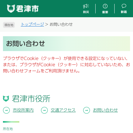
ペ
メ
ー
ニ
ジ
ュ
の
ー
トップページ
>
お問い合わせ
現在地
先
を
頭
飛
本
で
ば
お問い合わせ
文
す
し
。
て
ブラウザでCookie（クッキー）が使用できる設定になっていない、
本
または、ブラウザがCookie（クッキー）に対応していないため、お
文
問い合わせフォームをご利用頂けません。
へ
君津市役所
市役所案内
交通アクセス
お問い合わせ
所在地