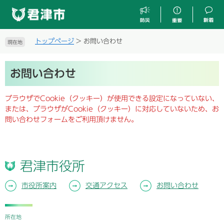
ペ
メ
ー
ニ
ジ
ュ
の
ー
トップページ
>
お問い合わせ
現在地
先
を
頭
飛
本
で
ば
お問い合わせ
文
す
し
。
て
ブラウザでCookie（クッキー）が使用できる設定になっていない、
本
または、ブラウザがCookie（クッキー）に対応していないため、お
文
問い合わせフォームをご利用頂けません。
へ
君津市役所
市役所案内
交通アクセス
お問い合わせ
所在地