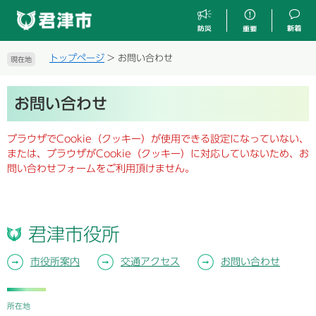
ペ
メ
ー
ニ
ジ
ュ
の
ー
トップページ
>
お問い合わせ
現在地
先
を
頭
飛
本
で
ば
お問い合わせ
文
す
し
。
て
ブラウザでCookie（クッキー）が使用できる設定になっていない、
本
または、ブラウザがCookie（クッキー）に対応していないため、お
文
問い合わせフォームをご利用頂けません。
へ
君津市役所
市役所案内
交通アクセス
お問い合わせ
所在地