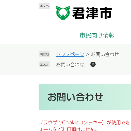
ペ
メ
本文へ
ー
ニ
ジ
ュ
の
ー
先
を
市民向け情報
頭
飛
で
ば
す
し
トップページ
>
お問い合わせ
現在地
。
て
お問い合わせ
足あと
本
文
へ
本
文
お問い合わせ
ブラウザでCookie（クッキー）が使用で
ォームをご利用頂けません。