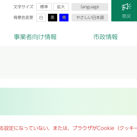
文字サイズ
標準
拡大
language
防災
背景色変更
白
黒
青
やさしい日本語
事業者向け情報
市政情報
きる設定になっていない、または、ブラウザがCookie（クッ