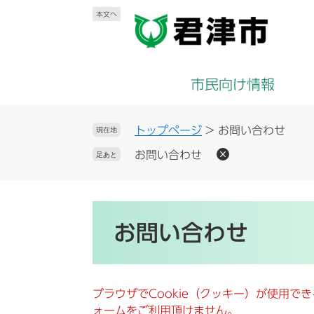
ペ
メ
本文へ
ー
ニ
ジ
ュ
の
ー
先
を
市民向け情報
頭
飛
で
ば
す
し
トップページ
>
お問い合わせ
現在地
。
て
お問い合わせ
足あと
本
文
へ
本
文
お問い合わせ
ブラウザでCookie（クッキー）が使用で
ォームをご利用頂けません。