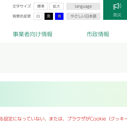
文字サイズ
標準
拡大
language
防災
背景色変更
白
黒
青
やさしい日本語
事業者向け情報
市政情報
きる設定になっていない、または、ブラウザがCookie（クッ