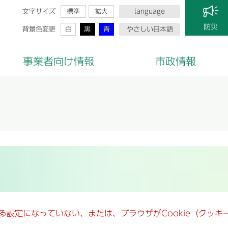
文字サイズ
標準
拡大
language
防災
背景色変更
白
黒
青
やさしい日本語
事業者向け情報
市政情報
きる設定になっていない、または、ブラウザがCookie（クッ