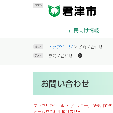
ペ
メ
本文へ
ー
ニ
ジ
ュ
の
ー
先
を
市民向け情報
頭
飛
で
ば
す
し
トップページ
>
お問い合わせ
現在地
。
て
お問い合わせ
足あと
本
文
へ
本
文
お問い合わせ
ブラウザでCookie（クッキー）が使用で
ォームをご利用頂けません。