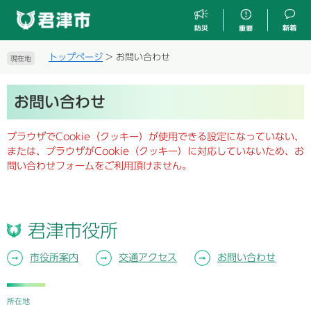
ペ
メ
ー
ニ
ジ
ュ
の
ー
トップページ
>
お問い合わせ
現在地
先
を
頭
飛
本
で
ば
お問い合わせ
文
す
し
。
て
ブラウザでCookie（クッキー）が使用できる設定になっていない、
本
または、ブラウザがCookie（クッキー）に対応していないため、お
文
問い合わせフォームをご利用頂けません。
へ
君津市役所
市役所案内
交通アクセス
お問い合わせ
所在地