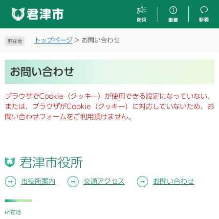
ペ
メ
ー
ニ
ジ
ュ
の
ー
トップページ
>
お問い合わせ
現在地
先
を
頭
飛
本
で
ば
お問い合わせ
文
す
し
。
て
ブラウザでCookie（クッキー）が使用できる設定になっていない、
本
または、ブラウザがCookie（クッキー）に対応していないため、お
文
問い合わせフォームをご利用頂けません。
へ
君津市役所
市役所案内
交通アクセス
お問い合わせ
所在地